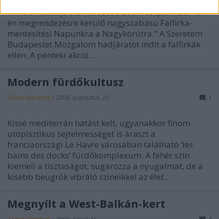
"Kedves Barátunk! Szeretettel meghívjuk Önt és
minden barátját, ismerősét a 2008. szeptember 19-
én megrendezésre kerülő nagyszabású Falfirka-
mentesítési Napunkra a Nagykörútra." A Szeretem
Budapestet Mozgalom hadjáratot indít a falfirkák
ellen. A pénteki akció…
Modern fürdőkultusz
Zoltan Baranyai
•
2008. augusztus 20.
1
Kissé mediterrán hatást kelt, ugyanakkor finom
utópisztikus sejtelmességet is áraszt a
franciaországi Le Havre városában található ‘les
bains des docks’ fürdőkomplexum. A fehér szín
kiemeli a tisztaságot, sugározza a nyugalmat, de a
kisebb beugrók vibráló színeikkel az élet…
Megnyílt a West-Balkán-kert
Zoltan Baranyai
•
2008. június 15.
4