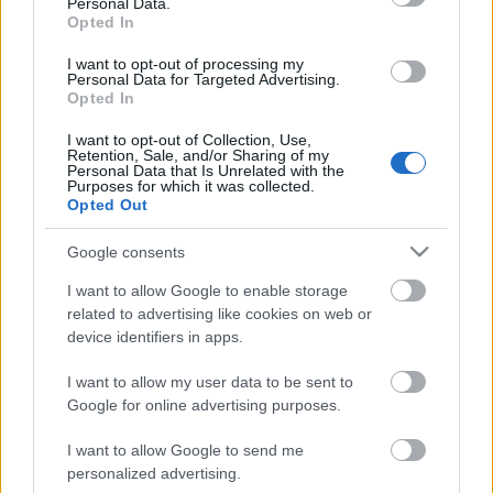
Personal Data.
Graffiti az oktatásban
Opted In
roshi
•
2008. november 26.
0
I want to opt-out of processing my
Personal Data for Targeted Advertising.
Opted In
Beke László művészettörténész már az általános
iskolában is el tudná képzelni a graffiti oktatását. A
I want to opt-out of Collection, Use,
Tűzraktér hamarosan irodaházzá alakul, és három
Retention, Sale, and/or Sharing of my
Personal Data that Is Unrelated with the
emeletnyi graffititörténelem válik majd a fejlődés
Purposes for which it was collected.
martalékává. Pedig ott aztán van minden a szartól
Opted Out
a…
Google consents
The Mac - street art arcok
I want to allow Google to enable storage
related to advertising like cookies on web or
Zoltan Baranyai
•
2008. szeptember 25.
1
device identifiers in apps.
The Mac a '90-es években kezdte a graffitizést és
I want to allow my user data to be sent to
azóta már elég nagy hírnévre tett szert
Google for online advertising purposes.
fotórealisztikus alkotásaival.Annyira, hogy egy-egy
I want to allow Google to send me
városban festményei mini-jellegzetességek lettek.
personalized advertising.
Portrékat fest hétköznapi emberekről és éteri nőkről