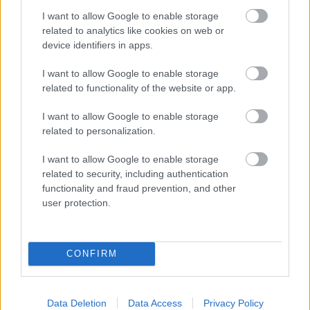
a saját egyedi stílusában.…
I want to allow Google to enable storage
related to analytics like cookies on web or
device identifiers in apps.
I want to allow Google to enable storage
related to functionality of the website or app.
I want to allow Google to enable storage
related to personalization.
I want to allow Google to enable storage
related to security, including authentication
functionality and fraud prevention, and other
user protection.
Le a Falfirkákkal!
CONFIRM
roshi
•
2008. szeptember 16.
6
Data Deletion
Data Access
Privacy Policy