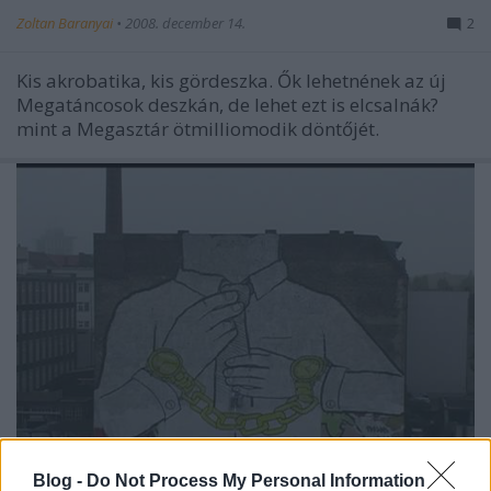
Zoltan Baranyai
•
2008. december 14.
2
Kis akrobatika, kis gördeszka. Ők lehetnének az új
Megatáncosok deszkán, de lehet ezt is elcsalnák?
mint a Megasztár ötmilliomodik döntőjét.
Blog -
Do Not Process My Personal Information