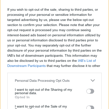
Blu Berlinben alkotott
If you wish to opt-out of the sale, sharing to third parties, or
Zoltan Baranyai
•
2008. december 02.
1
processing of your personal or sensitive information for
targeted advertising by us, please use the below opt-out
Már egyszer mutattunk egy videót Blu-tól, aki most
section to confirm your selection. Please note that after your
Berlinben alkotott nem is kicsit. Biztos sok időbe telt
opt-out request is processed you may continue seeing
bemázolni ezt a nagy falat, ami nem a kínai.
interest-based ads based on personal information utilized by
us or personal information disclosed to third parties prior to
Anti-graffiti reklám
your opt-out. You may separately opt-out of the further
disclosure of your personal information by third parties on the
roshi
•
2008. november 29.
0
IAB’s list of downstream participants. This information may
also be disclosed by us to third parties on the
IAB’s List of
Downstream Participants
that may further disclose it to other
A Szeretem Budapestet mozgalom is
third parties.
megirigyelhetné a graffiti elleni kampányolásnak
eme ékes alkotását. Kellően attraktív, hogy
Please note that this website/app uses one or more Google
Personal Data Processing Opt Outs
észrevegye az ember, van vizuális humor,
services and may gather and store information including but
egyszerűség, ....... (kitöltendő reklámos süketeléssel).
not limited to your visit or usage behaviour. You may click to
I want to opt-out of the Sharing of my
personal data.
De kétlem, hogy sokakat meghatna a nyugdíjas
grant or deny consent to Google and its third-party tags to
Opted In
néniken…
use your data for below specified purposes in below Google
consent section.
I want to opt-out of the Sale of my