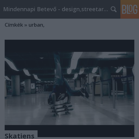
Mindennapi Betevő - design,streetart,popkult,trend
Címkék
»
urban,
Skatiens