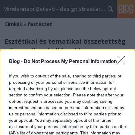
Mindennapi Betevő - design,streetart,popkult,trend
Címkék
»
festészet
Esztétikai és tematikai összetettség
nőcentrikus kollázsokban
Zoltan Baranyai
•
2012. március 09.
0
Blog -
Do Not Process My Personal Information
Ainize Txopitea digitális kollázsokban jeleníti meg
If you wish to opt-out of the sale, sharing to third parties, or
összetett, kaotikus érzelmi, konceptuális,
processing of your personal or sensitive information for
tapasztalati tónusait, melyek egyszerre nyelvi és
targeted advertising by us, please use the below opt-out
képi médiumok által fejeződnek ki. Egy nőcentrikus
section to confirm your selection. Please note that after your
opt-out request is processed you may continue seeing
kritikai vonal kerül előtérbe Txopitea művészetében,
interest-based ads based on personal information utilized by
munkáinak pszichés tartalmai…
us or personal information disclosed to third parties prior to
Nőcentrikus összetett nyelvezet
your opt-out. You may separately opt-out of the further
disclosure of your personal information by third parties on the
kollázsokban
IAB’s list of downstream participants. This information may