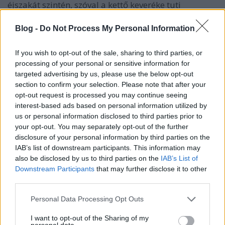
éjszakát szintén, szóval a kettő keveréke tuti
nekünkvaló.…
Blog -
Do Not Process My Personal Information
Futás a várba
If you wish to opt-out of the sale, sharing to third parties, or
foltin
•
2011. június 15.
0
processing of your personal or sensitive information for
targeted advertising by us, please use the below opt-out
Szombaton megint extrém helyre mehetünk futni,
section to confirm your selection. Please note that after your
egészen pontosan a Budai Várba. Gondolom Ti sem
opt-out request is processed you may continue seeing
interest-based ads based on personal information utilized by
gyakran futottak még ott, úghogy ideje ezt is
us or personal information disclosed to third parties prior to
kipipálni aztán bulizni egyet. Részletek és további
your opt-out. You may separately opt-out of the further
infók itt.
disclosure of your personal information by third parties on the
IAB’s list of downstream participants. This information may
12 éves az Impulsecreator
also be disclosed by us to third parties on the
IAB’s List of
Downstream Participants
that may further disclose it to other
lanti
•
2011. május 13.
0
third parties.
Please note that this website/app uses one or more Google
Dacolva a péntek 13 okozta babonákkal, és, hogy
Personal Data Processing Opt Outs
services and may gather and store information including but
szerencsésen záruljon a mai nap, este egy nagyszerű
not limited to your visit or usage behaviour. You may click to
I want to opt-out of the Sharing of my
rendezvényen ünnepelhetjük meg az ImpulseCreator
personal data.