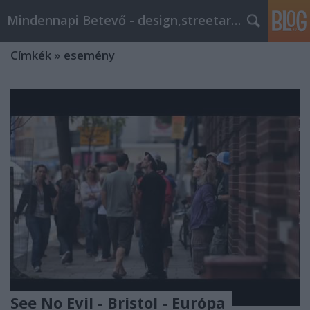
Mindennapi Betevő - design,streetart,popkult,trend
Címkék
»
esemény
See No Evil - Bristol - Európa