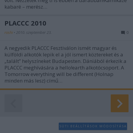
volt. Nézzétek meg ti is ebben a darabban!Kamikáze
kabaré – merész…
PLACCC 2010
roshi
•
2010. szeptember 23.
0
A negyedik PLACCC Fesztiválon ismét magyar és
külföldi alkotók lepik el a jól ismert köztereket és a
„talált” helyszíneket Budapesten. Dániából érkezik a
PLACCC meghívására a hello!earth alkotócsoport. A
Tomorrow everything will be different (Holnap
minden más lesz) című…
SÜTI BEÁLLÍTÁSOK MÓDOSÍTÁSA