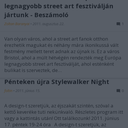
legnagyobb street art fesztiválján
jártunk - Beszámoló
Zoltan Baranyai
•
2011. augusztus 22.
1
Van olyan város, ahol a street art fanok otthon
érezhetik magukat és néhány mára ikonikussá vált
festmény mellett teret adnak az újnak is. Ez a város
Bristol, ahol a múlt hétvégén rendezték meg Európa
legnagyobb street art fesztiválját, ahol esténként
bulikat is szerveztek, de…
Pénteken újra Stylewalker Night
foltin
•
2011. június 15.
0
A design-t szeretjük, az éjszakát szintén, szóval a
kettő keveréke tuti nekünkvaló. Részletes program itt
vagy a kattintás után! Ott találkozunk! 2011. június
17. péntek 19-24 óra A design-t szeretjük, az