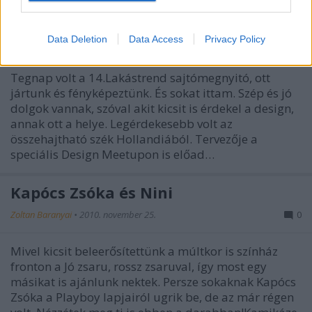
Lakástrend a Műcsarnokban
Data Deletion
Data Access
Privacy Policy
Zoltan Baranyai
•
2011. március 04.
1
Tegnap volt a 14.Lakástrend sajtómegnyitó, ott
jártunk és fényképeztünk. És sokat ittam. Szép és jó
dolgok vannak, szóval akit kicsit is érdekel a design,
annak ott a helye. Legérdekesebb volt az
összehajtható szék Hollandiából. Tervezője a
speciális Design Meetupon is előad…
Kapócs Zsóka és Nini
Zoltan Baranyai
•
2010. november 25.
0
Mivel kicsit beleerősítettünk a múltkor is színház
fronton a Jó zsaru, rossz zsaruval, így most egy
másikat is ajánlunk nektek. Persze sokaknak Kapócs
Zsóka a Playboy lapjairól ugrik be, de az már régen