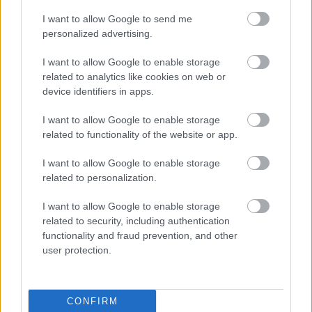
Remélem szombaton jöttök a bulira. U26, 21 óra. Az
I want to allow Google to send me
personalized advertising.
estét Slanki kezdi, majd Mentalien és Markov zúzza
az ütemeket, IAN bekapcsolódik az eklektikába és
I want to allow Google to enable storage
máris Mira nyomja a kemény ütemeket, amit Áfonya
related to analytics like cookies on web or
zenéje csillapít egészen kifulladásig. FACEBOOK
device identifiers in apps.
EVENT
I want to allow Google to enable storage
Design és Innováció Konferencia
related to functionality of the website or app.
2011
I want to allow Google to enable storage
related to personalization.
Zoltan Baranyai
•
2011. március 28.
0
I want to allow Google to enable storage
Ha ráértek 1-én, akkor mindenképpen menjetek
related to security, including authentication
Kecskemétre! Design és Innováció Konferencia
functionality and fraud prevention, and other
20112011. március 31.Kecskemét, Tudomány és
user protection.
Technika HázaÉrdekel, hogy mai világunkban miért
fontos a design és az innováció avállalkozások
esetében? Akkor gyere el 2011. március 31-én…
CONFIRM