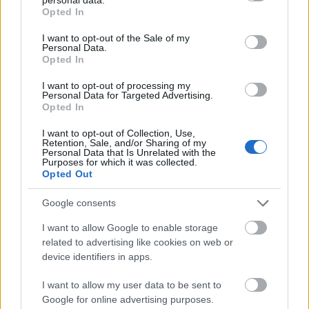
grant or deny consent to Google and its third-party tags to
(drumandbass.hu) születésnapját a Corvin áruház
Opted In
use your data for below specified purposes in below Google
tetején. Fellép a hazai dobbasszus szcéna színe-java,
consent section.
I want to opt-out of the Sale of my
valamint Chris Inperspective is…
Personal Data.
Opted In
Európai Irodalom Éjszakája
I want to opt-out of processing my
Personal Data for Targeted Advertising.
foltin
•
2011. április 13.
1
Opted In
I want to opt-out of Collection, Use,
Az Európai Irodalom Éjszakája 15 európai kulturális
Retention, Sale, and/or Sharing of my
intézet bevonásával jött létre, az EUNIC – az Európai
Personal Data that Is Unrelated with the
Purposes for which it was collected.
Kulturális Intézetek Hálózata - és az Európa Pont
Opted Out
szervezésében. A Margó Fesztivállal karöltve újfajta
irodalmi élményt szeretne nyújtani; a kortárs
Google consents
európai…
I want to allow Google to enable storage
related to advertising like cookies on web or
Bulizzatok velünk: Szombat esti
device identifiers in apps.
agymosás
I want to allow my user data to be sent to
Zoltan Baranyai
•
2011. április 08.
0
Google for online advertising purposes.