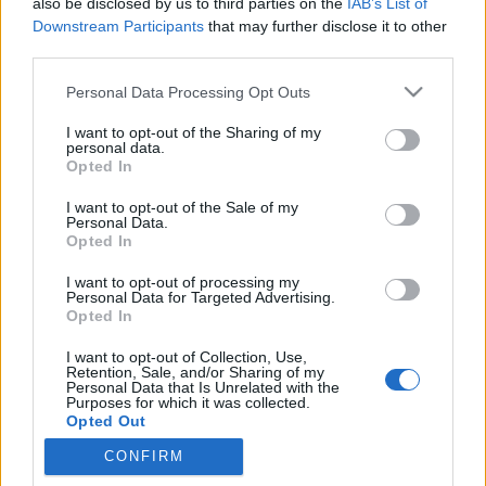
also be disclosed by us to third parties on the
IAB’s List of
Downstream Participants
that may further disclose it to other
...persze csak fényképezővel. Egyre-másra jelennek
third parties.
meg cikkek a gerillavezér Che Guevaráról és arról,
hogy popkulturális ikon vált belőle. De a híres fotó
Please note that this website/app uses one or more Google
Personal Data Processing Opt Outs
készítőjéről nem szólnak. Ő nem más volt, mint a
services and may gather and store information including but
2001-ben elhunyt Alberto Díaz Gutiérrez, szakmai
not limited to your visit or usage behaviour. You may click to
I want to opt-out of the Sharing of my
personal data.
grant or deny consent to Google and its third-party tags to
néven Alberto…
Opted In
use your data for below specified purposes in below Google
consent section.
I want to opt-out of the Sale of my
Emil Kozak
Personal Data.
Opted In
roshi
•
2007. szeptember 27.
0
I want to opt-out of processing my
Personal Data for Targeted Advertising.
Emil Kozak egy kis dán faluban látta meg a
Opted In
szülészorvost. Élete átlagosnak mondható, egészen
addig a pillanatig, amíg a gördeszkázás
I want to opt-out of Collection, Use,
Retention, Sale, and/or Sharing of my
megváltoztatta. Magával ragadta, inspirálta, a
Personal Data that Is Unrelated with the
múzsája lett a deszkás művészet. Grafikáira jellemző
Purposes for which it was collected.
Opted Out
a játék a betűkkel, a kódok és…
CONFIRM
Google consents