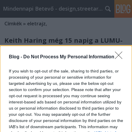
Mindennapi Betevő - design,streetart,popkult,trend
Címkék
»
eletrajz,
Keith Haring még 15 napig a LUMÚ-
ban
Blog -
Do Not Process My Personal Information
roshi
•
2008. november 01.
3
If you wish to opt-out of the sale, sharing to third parties, or
Szinte végtelen a művészek névsora, akik közül
processing of your personal or sensitive information for
választhattunk halottak napjára. Miért pont Keith
targeted advertising by us, please use the below opt-out
Haringre szavaztunk? Mert már csak 15 napig
section to confirm your selection. Please note that after your
látható a Ludwig Múzeumban! Mert ma van
opt-out request is processed you may continue seeing
tárlatvezetés 16.00-tól! Mert idén lenne 50 éves! Mert
interest-based ads based on personal information utilized by
Ő a 80-as évek graffitijének emblematikus…
us or personal information disclosed to third parties prior to
your opt-out. You may separately opt-out of the further
Aki lelőtte Che Guevarát...
disclosure of your personal information by third parties on the
IAB’s list of downstream participants. This information may
Zoltan Baranyai
•
2007. október 10.
1