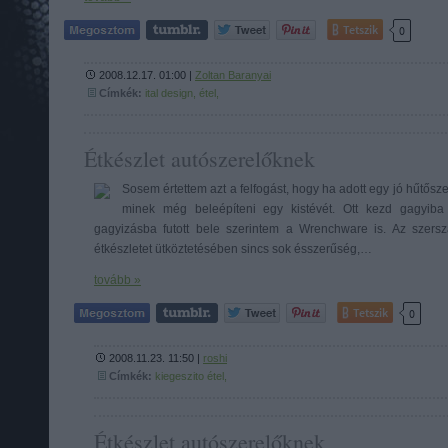
Tetszik
0
2008.12.17. 01:00 |
Zoltan Baranyai
Címkék:
ital
design,
étel,
Étkészlet autószerelőknek
Sosem értettem azt a felfogást, hogy ha adott egy jó hűtős
minek még beleépíteni egy kistévét. Ott kezd gagyiba
gagyizásba futott bele szerintem a Wrenchware is. Az szers
étkészletet ütköztetésében sincs sok ésszerűség,…
tovább »
Tetszik
0
2008.11.23. 11:50 |
roshi
Címkék:
kiegeszito
étel,
Étkészlet autószerelőknek