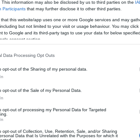
. This information may also be disclosed by us to third parties on the
IA
parna
(
14
)
party
(
14
)
pénz
(
7
)
photo
(
9
)
p
Dizájn poroltó
Participants
that may further disclose it to other third parties.
Photoshop
(
6
)
pia
(
pixel
(
6
)
pixel,
(
3
)
pl
is élvezetek keverednek a
(
11
)
plakat,
(
7
)
podc
 that this website/app uses one or more Google services and may gath
mYum nem csak elkészíti
polc,
(
4
)
polo
(
6
)
pó
pop,
(
4
)
pop art
(
12
)
including but not limited to your visit or usage behaviour. You may click 
l szebben tálalja, mint a
porn,
(
3
)
porsche
(
3
portfolio,
(
5
)
portré
 to Google and its third-party tags to use your data for below specifi
ket nézegetve tuti megjön
Picasso fényfestése
(
4
)
poszter
(
9
)
print
ogle consent section.
…
projektor
(
3
)
propag
propaganda,
(
8
)
rajz
rajzfilm
(
3
)
rap
(
5
)
re
recycle
(
13
)
recycle,
reklám
(
28
)
reklam
(
l Data Processing Opt Outs
(
12
)
retro
(
20
)
retro,
schweppes
(
3
)
scien
0
Palackot bringára fel!
(
7
)
skateboard
(
9
)
sk
o opt-out of the Sharing of my personal data.
snowboard
(
8
)
snow
Sör
(
15
)
sport
(
65
)
s
In
tuning
(
3
)
spray
(
5
)
stencil
(
24
)
stencil,
(
motion
(
3
)
street
(
43
streetart
(
184
)
street
o opt-out of the Sale of my Personal Data.
(
3
)
superman
(
3
)
sz
Retro játék és Mini Cooper
(
8
)
szek,
(
5
)
szépsé
In
SZIGET
(
8
)
szin
(
4
)
színes
(
5
)
színház
(
szobor
(
8
)
szocio
(
8
to opt-out of processing my Personal Data for Targeted
szürreális
(
3
)
szurre
ing.
tánc
(
3
)
tartó
(
4
)
tás
(
3
)
tech
(
4
)
technik
(
In
(
8
)
terelvalaszto
(
3
)
K MÓDOSÍTÁSA
Állati fotók
természet
(
4
)
termes
(
5
)
thinkglobalactlo
o opt-out of Collection, Use, Retention, Sale, and/or Sharing
thinkglobalactlocal,
ersonal Data that Is Unrelated with the Purposes for which it
(
5
)
tipografia
(
4
)
toj
lected.