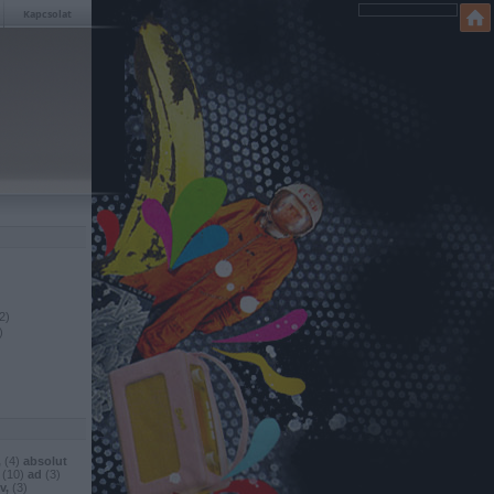
Kapcsolat
2
)
)
,
(
4
)
absolut
(
10
)
ad
(
3
)
v,
(
3
)