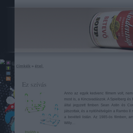
Címkék
»
étel,
Ez szívás
Anno az egyik kedvenc filmem volt, ne
most is, a Kincsvadászok. A Spielberg és
által jegyzett fimben Sean Astin és Co
játszottak, és a nyitóhétvégén a Rambo II
a bevételi listán. Az 1985-ös filmben, 
Willy…
tovább »