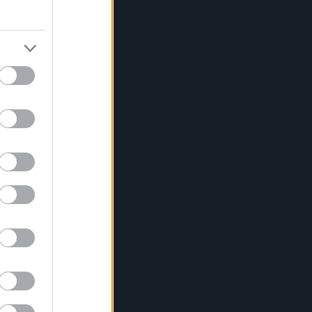
derground
9
)
urban
(
118
)
ca
(
44
)
üveg
vicces
(
10
)
video,
(
5
)
víz
(
21
)
)
vodka
(
4
)
wii
(
3
)
zene