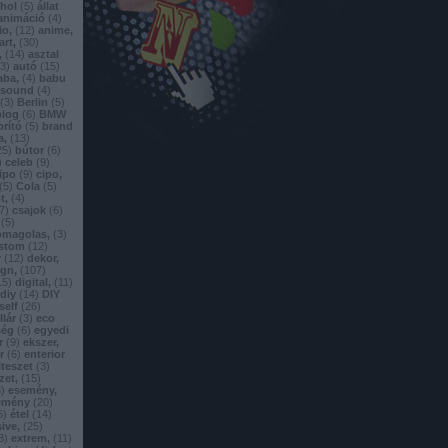
ohol
(
5
)
állat
animáció
(
4
)
io,
(
12
)
anime,
art,
(
30
)
,
(
14
)
asztal
3
)
autó
(
15
)
aba,
(
4
)
babu
nsound
(
4
)
(
3
)
Berlin
(
5
)
blog
(
6
)
BMW
orító
(
5
)
brand
a,
(
13
)
25
)
bútor
(
6
)
)
celeb
(
9
)
ipo
(
9
)
cipo,
(
5
)
Cola
(
5
)
t,
(
4
)
7
)
csajok
(
6
)
(
5
)
omagolas,
(
3
)
stom
(
12
)
r
(
12
)
dekor,
ign,
(
107
)
15
)
digital,
(
11
)
diy
(
14
)
DIY
self
(
26
)
llár
(
3
)
eco
ség
(
6
)
egyedi
r
(
9
)
ekszer,
r
(
6
)
enterior
iteszet
(
3
)
zet,
(
15
)
3
)
esemény,
emény
(
20
)
6
)
étel
(
14
)
ive,
(
25
)
3
)
extrem,
(
11
)