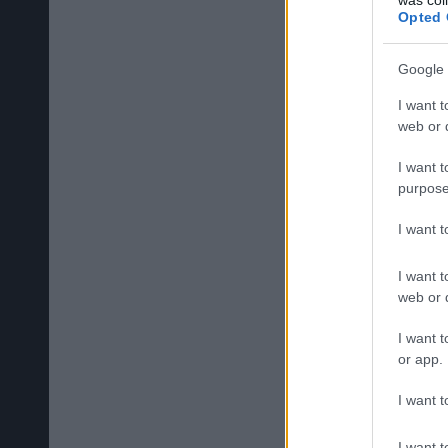
Opted 
Google 
I want t
web or d
I want t
purpose
I want 
I want t
web or d
I want t
or app.
I want t
I want t