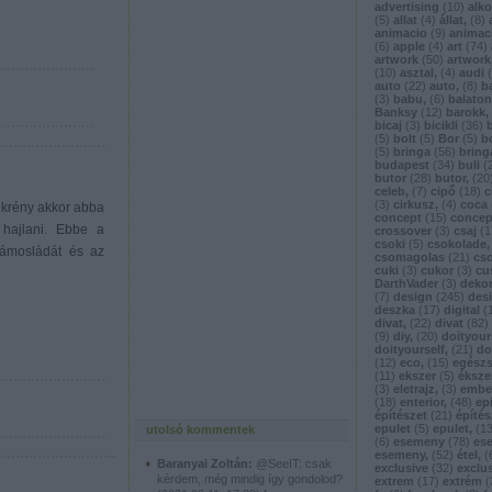
advertising
(
10
)
alk
(
5
)
allat
(
4
)
állat,
(
8
)
animacio
(
9
)
animac
(
6
)
apple
(
4
)
art
(
74
)
artwork
(
50
)
artwork
(
10
)
asztal,
(
4
)
audi
(
auto
(
22
)
auto,
(
8
)
b
(
3
)
babu,
(
6
)
balato
Banksy
(
12
)
barokk,
bicaj
(
3
)
bicikli
(
36
)
(
5
)
bolt
(
5
)
Bor
(
5
)
b
(
5
)
bringa
(
56
)
bring
budapest
(
34
)
buli
(
butor
(
28
)
butor,
(
20
celeb,
(
7
)
cipő
(
18
)
c
(
3
)
cirkusz,
(
4
)
coca
zekrény akkor abba
concept
(
15
)
concep
 hajlani. Ebbe a
crossover
(
3
)
csaj
(
1
csoki
(
5
)
csokolade,
zámosládát és az
csomagolas
(
21
)
cs
cuki
(
3
)
cukor
(
3
)
cu
DarthVader
(
3
)
deko
(
7
)
design
(
245
)
des
deszka
(
17
)
digital
(
divat,
(
22
)
divat
(
82
)
(
9
)
diy,
(
20
)
doityour
doityourself,
(
21
)
do
(
12
)
eco,
(
15
)
egész
(
11
)
ekszer
(
5
)
éksze
(
3
)
eletrajz,
(
3
)
embe
(
18
)
enterior,
(
48
)
ep
építészet
(
21
)
építés
epulet
(
5
)
epulet,
(
1
utolsó kommentek
(
6
)
esemeny
(
78
)
es
esemeny,
(
52
)
étel,
(
Baranyai Zoltán:
@SeeIT: csak
exclusive
(
32
)
exclus
kérdem, még mindig így gondolod?
extrem
(
17
)
extrém
(