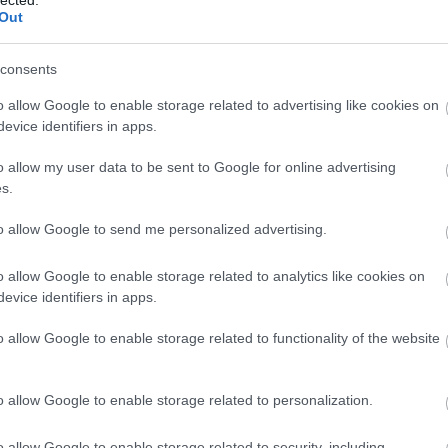
ujsag
(
7
)
ülés
(
3
)
un
(
15
)
underground,
(
Out
urban,
(
8
)
usa
(
4
)
ut
(
3
)
város
(
3
)
vicc
(
6
)
A jövő étkezőasztala
videó
(
8
)
video
(
108
)
vintage
(
4
)
visual
(
4
)
consents
vizual
(
70
)
vizual,
(
4
wamp
(
3
)
warhol
(
7
)
(
125
)
Címkefelhő
o allow Google to enable storage related to advertising like cookies on
evice identifiers in apps.
40 zsír graffiti
o allow my user data to be sent to Google for online advertising
s.
to allow Google to send me personalized advertising.
Mindennapi Betevő matricák
o allow Google to enable storage related to analytics like cookies on
evice identifiers in apps.
Félelem és reszketés Las
o allow Google to enable storage related to functionality of the website
Vegasban társasjáték
o allow Google to enable storage related to personalization.
Az ember a fal mögött
o allow Google to enable storage related to security, including