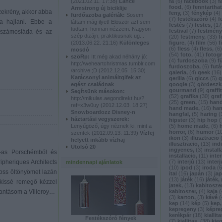
(
2021.02.11. 17:38
)
Lance
fa
(
6
)
facebook
(
3
)
f
food,
(
6
)
fenntartha
Armstrong új biciklije
szekrény, akkor abba
feny,
(
3
)
fénykép
(
4
)
fürdőszoba galériák:
Sosem
(
7
)
festékszóró
(
4
)
f
a hajlani. Ebbe a
láttam mág ilyet! Elöször azt sem
festés
(
7
)
festes,
(
17
tudtam, honnan nézzem. Nagyon
festival
(
7
)
festmény
erszámosláda és az
szép dizájn, praktikusnak ug...
(
20
)
festmeny,
(
33
)
f
(
2013.06.22. 21:16
)
Különleges
figure,
(
4
)
film
(
56
)
f
(
6
)
fless
(
4
)
fless,
(
6
)
mosdó
(
54
)
foto,
(
41
)
fotogr
szöRp:
Itt még akad néhány jó:
(
4
)
furdoszoba
(
9
)
f
http://weheartchristmas.tumblr.com
furdoszoba,
(
6
)
futá
/archive ;D
(
2012.12.05. 15:30
)
galeria,
(
4
)
geek
(
16
)
Karácsonyi animáltgifek az
gerilla
(
6
)
giccs
(
5
)
g
egész családnak
google
(
3
)
gördeszk
gourmand
(
9
)
graffit
Segítsünk másokon:
(
52
)
grafika
(
30
)
graf
http://mikulas.aegondirekt.hu/?
(
25
)
green,
(
15
)
han
ref=x3w0uy
(
2012.12.03. 18:27
)
hand made,
(
16
)
han
Snowboardozz Disney-n
hangfal,
(
5
)
haring
(
háztartási vegyszerek:
hipster
(
3
)
hip hop
(
Lenyűgöző, úgy néznek ki, mint a
(
5
)
home made,
(
6
)
horror,
(
6
)
humor
(
1
szentek
(
2012.09.13. 11:39
)
Vízfej
ikon
(
3
)
illusztracio
helyett inkább vízhaj
illusztracio,
(
13
)
ind
Utolsó 20
ingyenes,
(
3
)
install
3-as Porschémból és
installacio,
(
11
)
inter
ipheriques Architects
(
7
)
interjú
(
13
)
interj
mindennapi ajánlatok
(
10
)
ipod
(
3
)
iroda
(
6
Boss öltönyömet lazán
ital
(
16
)
japán
(
3
)
ja
(
13
)
játék
(
16
)
játék,
kissé remegő kézzel
jatek,
(
13
)
kabitosze
lantásom a Villeroy…
kabitoszer,
(
4
)
kaja
(
(
3
)
karton,
(
3
)
kávé
(
kep
(
14
)
kép
(
5
)
kep,
kepregeny
(
3
)
képre
kerékpár
(
18
)
kiallita
Festékszóró fények
(
7
)
kiallitas,
(
38
)
kie