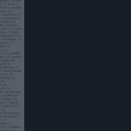
ashion
(
4
)
fast
tó
(
3
)
feny
(
7
)
ferfi
(
3
)
festék
estes
(
21
)
)
festészet
(
3
)
(
3
)
festmeny
esztivál
(
3
)
ilm,
(
26
)
fixi
fotó
(
14
)
foto
afia
(
7
)
füles
ürdőszoba
(
3
)
s
(
8
)
future
(
4
)
geek,
(
21
)
itár
(
3
)
a
(
21
)
i
(
111
)
graffiti,
ika,
(
15
)
green
d made
(
6
)
gfal
(
5
)
3
)
hiphop
(
4
)
7
)
home made
horror
(
9
)
0
)
IKEA
(
4
)
(
35
)
ie
(
5
)
acio
(
8
)
ior
(
8
)
interior,
u
(
8
)
iPhone
)
iroda,
(
10
)
pan
(
7
)
japan,
(
4
)
jatek
(
39
)
r
(
3
)
4
)
karacsony,
4
)
Kazetta
(
3
)
(
12
)
gény
(
3
)
s
(
67
)
kiállítás
geszito
(
22
)