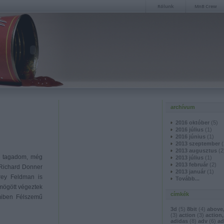
Rólunk
MnB Crew
archívum
2016 október
(
5
)
2016 július
(
1
)
2016 június
(
1
)
2013 szeptember
(
2013 augusztus
(
2
m tagadom, még
2013 július
(
1
)
2013 február
(
2
)
 Richard Donner
2013 január
(
1
)
rey Feldman is
Tovább
...
 mögött végeztek
címkék
amiben Félszemű
3d
(
5
)
8bit
(
4
)
above
(
3
)
action
(
3
)
action,
adidas
(
8
)
adv
(
6
)
ad