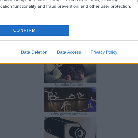
cation functionality and fraud prevention, and other user protection.
Falazzunk Legoval!
CONFIRM
Data Deletion
Data Access
Privacy Policy
Bamboo bringa
Szundító Patekok
Fény graffiti otthon is